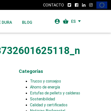
CONTACTO
account_circle
shopping_basket
ES
E DURA
BLOG
8732601625118_n
Categorías
Trucos y consejos
Ahorro de energía
Estufas de pellets y calderas
Sostenibilidad
Calidad y certificados
Noticias Bioforestal